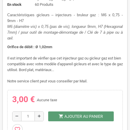
En stock
60 Produits
Caractéristiques gicleurs – injecteurs - bruleur gaz : M6 x 0,75 -
9mm - H7
M6 (diamètre vis) x 0,75 (pas de vis), longueur 9mm, H7 (Hexagonal
7mm) / pour outil de montage-démontage de / Clé de 7 à pipe ou à
œil.
Orifice de débit : Ø 1,02mm
Il est important de vérifier que cet injecteur gaz ou gicleur gaz est bien
compatible avec votre modèle d'appareil gicleurs et avec le type de gaz
utilisé. Bord plat, matériaux...
Notre service client peut vous conseiller par Mail.
3,00 €
Aucune taxe
shopping_cart
remove
add
AJOUTER AU PANIER
favorite_border