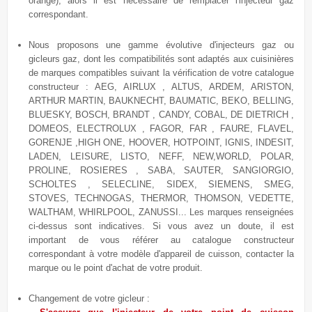
orange), alors il est nécessaire de remplacer l'injecteur gaz
correspondant.
Nous proposons une gamme évolutive
d'injecteurs gaz ou
gicleurs gaz, dont les compatibilités sont adaptés aux cuisinières
de marques compatibles suivant la vérification de votre catalogue
constructeur : AEG, AIRLUX , ALTUS, ARDEM, ARISTON,
ARTHUR MARTIN, BAUKNECHT, BAUMATIC, BEKO, BELLING,
BLUESKY, BOSCH, BRANDT , CANDY, COBAL, DE DIETRICH ,
DOMEOS, ELECTROLUX , FAGOR, FAR , FAURE, FLAVEL,
GORENJE ,HIGH ONE, HOOVER, HOTPOINT, IGNIS, INDESIT,
LADEN, LEISURE, LISTO, NEFF, NEW,WORLD, POLAR,
PROLINE, ROSIERES , SABA, SAUTER, SANGIORGIO,
SCHOLTES , SELECLINE, SIDEX, SIEMENS, SMEG,
STOVES, TECHNOGAS, THERMOR, THOMSON, VEDETTE,
WALTHAM, WHIRLPOOL, ZANUSSI... Les marques renseignées
ci-dessus sont indicatives. Si vous avez un doute, il est
important de vous référer au catalogue constructeur
correspondant à votre modèle d'appareil de cuisson, contacter la
marque ou le point d'achat de votre produit.
Changement de votre gicleur :