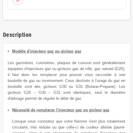
Description
Modèle d'injecteur gaz ou gicleur gaz
Les gazinières, cuisinières, plaques de cuisson sont généralement
équipées
d'injecteurs gaz ou gicleurs
gaz de
ville, gaz naturel (G20),
il faut donc les remplacer
pour
pouvoir vous raccorder à une
bouteille de gaz ou inversement.
Ceux destinés à l'usage du
gaz en
bouteille sont des gicleurs G30 ou G31 (Butane-Propane). Les
gicleurs G20 – G30 – G31 sont identiques, seul le diamètre
d'alésage permet de réguler le débit de gaz.
Nécessité de remplacer l'injecteur gaz ou gicleur gaz
Lorsque vous constatez que votre flamme n'est plus totalement
circulaire, très réduite ou que celle-ci de couleur altérée (jaune-