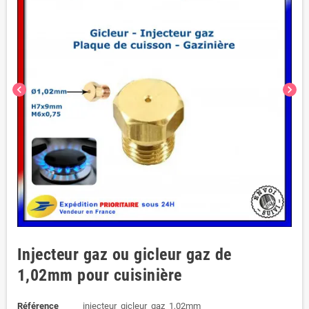
chevron_left
chevron_right
Injecteur gaz ou gicleur gaz de
1,02mm pour cuisinière
Référence
injecteur_gicleur_gaz_1,02mm