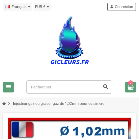
Français
EUR €
person
Connexion
0
view_headline
search
chevron_right
Injecteur gaz ou gicleur gaz de 1,02mm pour cuisinière