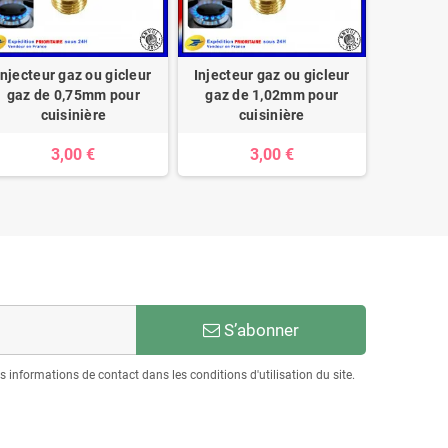
Injecteur gaz ou gicleur
Injecteur gaz ou gicleur
Injecteu
gaz de 0,75mm pour
gaz de 1,02mm pour
gaz de
cuisinière
cuisinière
cuis
3,00 €
3,00 €
S’abonner
informations de contact dans les conditions d'utilisation du site.