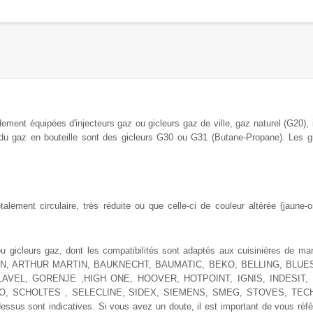
alement équipées
d'injecteurs gaz ou gicleurs
gaz de
ville, gaz naturel (G20),
 du
gaz en bouteille sont des gicleurs G30 ou G31 (Butane-Propane). Les g
ement circulaire, très réduite ou que celle-ci de couleur altérée (jaune-or
ou gicleurs gaz, dont les compatibilités sont adaptés aux cuisinières de ma
ISTON, ARTHUR MARTIN, BAUKNECHT, BAUMATIC, BEKO, BELLING, BLUE
AVEL, GORENJE ,HIGH ONE, HOOVER, HOTPOINT, IGNIS, INDESIT, 
IO, SCHOLTES , SELECLINE, SIDEX, SIEMENS, SMEG, STOVES, T
s sont indicatives. Si vous avez un doute, il est important de vous référ