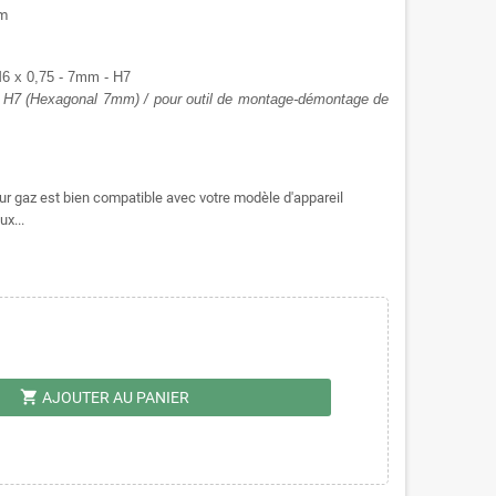
mm
 M6 x 0,75 - 7mm - H7
m, H7 (Hexagonal 7mm) / pour outil de montage-démontage de
leur gaz est bien compatible avec votre modèle d'appareil
ux...
shopping_cart
AJOUTER AU PANIER