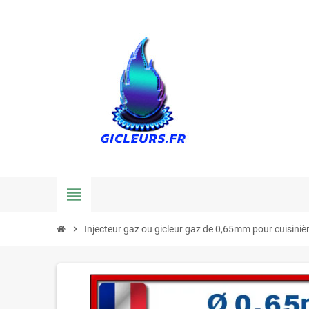
view_headline
chevron_right
Injecteur gaz ou gicleur gaz de 0,65mm pour cuisiniè