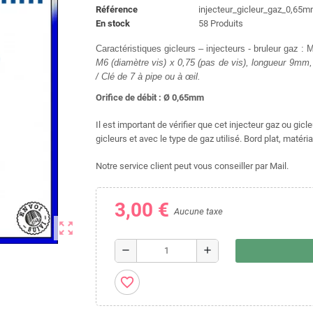
Référence
injecteur_gicleur_gaz_0,65
En stock
58 Produits
Caractéristiques gicleurs – injecteurs - bruleur gaz :
M6 (diamètre vis) x 0,75 (pas de vis), longueur 9m
/ Clé de 7 à pipe ou à œil.
Orifice de débit : Ø 0,65mm
Il est important de vérifier que cet injecteur gaz ou gic
gicleurs et avec le type de gaz utilisé. Bord plat, matéria
Notre service client peut vous conseiller par Mail.
3,00 €
Aucune taxe
zoom_out_map
remove
add
favorite_border