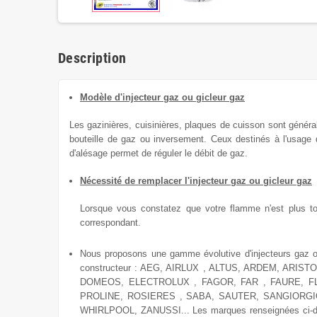
Description
Modèle d'injecteur gaz ou gicleur gaz
Les gazinières, cuisinières, plaques de cuisson sont génér
bouteille de gaz ou inversement.
Ceux destinés à l'usage
d'alésage permet de réguler le débit de gaz.
Nécessité de remplacer l'injecteur gaz ou gicleur gaz
Lorsque vous constatez que votre flamme n'est plus total
correspondant.
Nous proposons une gamme évolutive
d'injecteurs gaz 
constructeur : AEG, AIRLUX , ALTUS, ARDEM, AR
DOMEOS, ELECTROLUX , FAGOR, FAR , FAURE, FL
PROLINE, ROSIERES , SABA, SAUTER, SANGIORG
WHIRLPOOL, ZANUSSI... Les marques renseignées ci-dessu