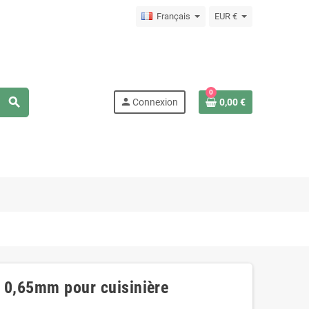
Français
EUR €
0
search
person
Connexion
0,00 €
e 0,65mm pour cuisinière