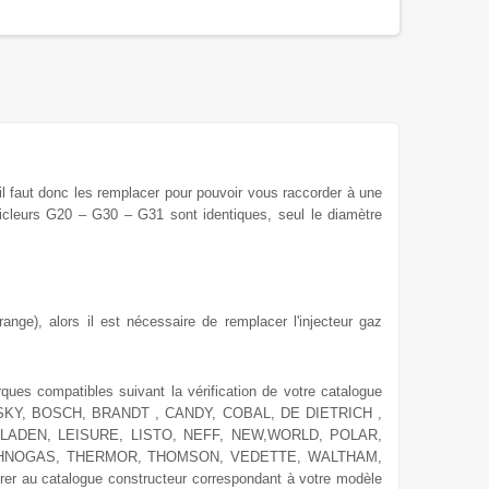
 il faut donc les remplacer
pour
pouvoir vous raccorder à une
icleurs G20 – G30 – G31 sont identiques, seul le diamètre
ange), alors il est nécessaire de remplacer l'injecteur gaz
rques compatibles suivant la vérification de votre catalogue
SKY, BOSCH, BRANDT , CANDY, COBAL, DE DIETRICH ,
LADEN, LEISURE, LISTO, NEFF, NEW,WORLD, POLAR,
ECHNOGAS, THERMOR, THOMSON, VEDETTE, WALTHAM,
er au catalogue constructeur correspondant à votre modèle