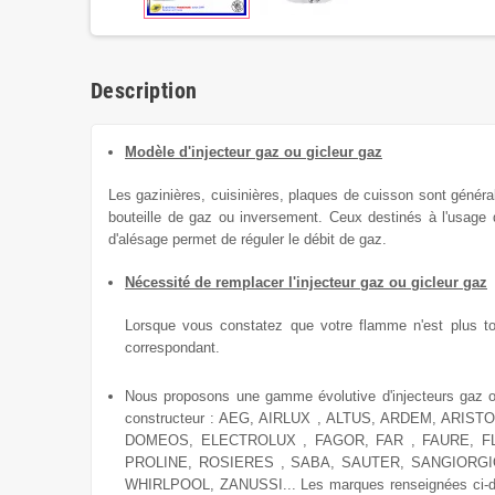
Description
Modèle d'injecteur gaz ou gicleur gaz
Les gazinières, cuisinières, plaques de cuisson sont génér
bouteille de gaz ou inversement.
Ceux destinés à l'usage
d'alésage permet de réguler le débit de gaz.
Nécessité de remplacer l'injecteur gaz ou gicleur gaz
Lorsque vous constatez que votre flamme n'est plus total
correspondant.
Nous proposons une gamme évolutive
d'injecteurs gaz 
constructeur : AEG, AIRLUX , ALTUS, ARDEM, AR
DOMEOS, ELECTROLUX , FAGOR, FAR , FAURE, FL
PROLINE, ROSIERES , SABA, SAUTER, SANGIORG
WHIRLPOOL, ZANUSSI... Les marques renseignées ci-dessu