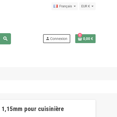
Français
EUR €
0
search
person
Connexion
0,00 €
e 1,15mm pour cuisinière