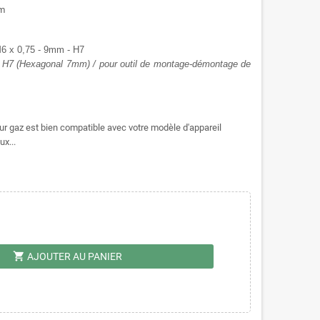
mm
 M6 x 0,75 - 9mm - H7
m, H7 (Hexagonal 7mm) / pour outil de montage-démontage de
leur gaz est bien compatible avec votre modèle d'appareil
ux...
shopping_cart
AJOUTER AU PANIER