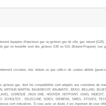
alement équipées
d'injecteurs gaz ou gicleurs
gaz de
ville, gaz naturel (G20),
 du
gaz en bouteille sont des gicleurs G30 ou G31 (Butane-Propane). Les g
ement circulaire, très réduite ou que celle-ci de couleur altérée (jaune-or
ou gicleurs gaz, dont les compatibilités sont adaptés aux cuisinières de ma
ISTON, ARTHUR MARTIN, BAUKNECHT, BAUMATIC, BEKO, BELLING, BLUE
AVEL, GORENJE ,HIGH ONE, HOOVER, HOTPOINT, IGNIS, INDESIT, 
IO, SCHOLTES , SELECLINE, SIDEX, SIEMENS, SMEG, STOVES, T
s sont indicatives. Si vous avez un doute, il est important de vous référ