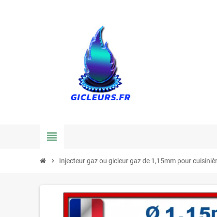
view_headline
chevron_right
Injecteur gaz ou gicleur gaz de 1,15mm pour cuisiniè