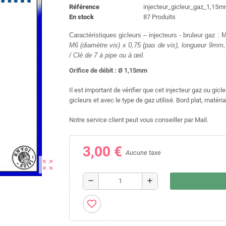
Référence
injecteur_gicleur_gaz_1,15
En stock
87 Produits
Caractéristiques gicleurs – injecteurs - bruleur gaz :
M6 (diamètre vis) x 0,75 (pas de vis), longueur 9m
/ Clé de 7 à pipe ou à œil.
Orifice de débit : Ø 1,15mm
Il est important de vérifier que cet injecteur gaz ou gic
gicleurs et avec le type de gaz utilisé. Bord plat, matéria
Notre service client peut vous conseiller par Mail.
3,00 €
Aucune taxe
zoom_out_map
remove
add
favorite_border