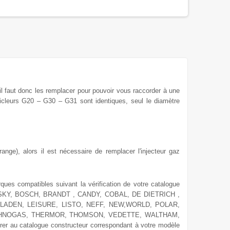
 il faut donc les remplacer
pour
pouvoir vous raccorder à une
icleurs G20 – G30 – G31 sont identiques, seul le diamètre
ange), alors il est nécessaire de remplacer l'injecteur gaz
rques compatibles suivant la vérification de votre catalogue
SKY, BOSCH, BRANDT , CANDY, COBAL, DE DIETRICH ,
LADEN, LEISURE, LISTO, NEFF, NEW,WORLD, POLAR,
ECHNOGAS, THERMOR, THOMSON, VEDETTE, WALTHAM,
er au catalogue constructeur correspondant à votre modèle