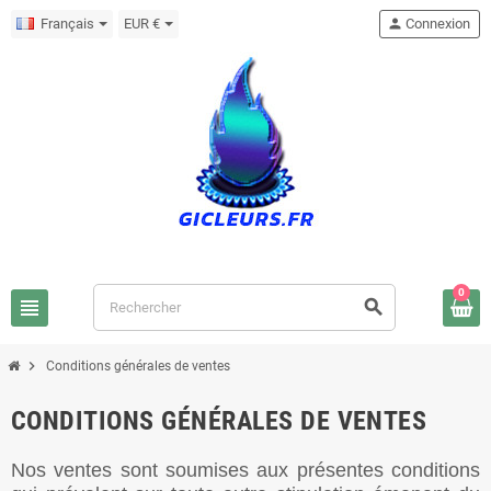
Français
EUR €
person
Connexion
0
view_headline
search
chevron_right
Conditions générales de ventes
CONDITIONS GÉNÉRALES DE VENTES
Nos ventes sont soumises aux présentes conditions