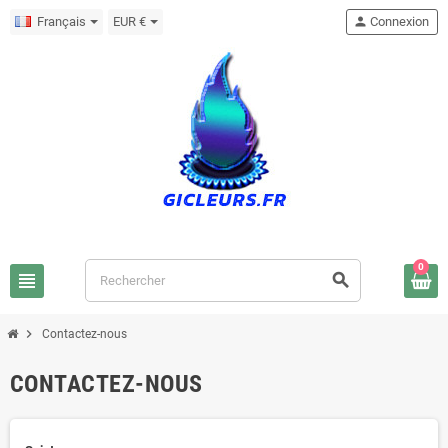
Français
EUR €
person
Connexion
0
view_headline
search
chevron_right
Contactez-nous
CONTACTEZ-NOUS