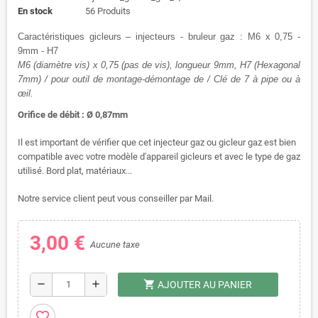
En stock
56 Produits
Caractéristiques gicleurs – injecteurs - bruleur gaz : M6 x 0,75 -
9mm - H7
M6 (diamètre vis) x 0,75 (pas de vis), longueur 9mm, H7 (Hexagonal
7mm) / pour outil de montage-démontage de / Clé de 7 à pipe ou à
œil.
Orifice de débit : Ø 0,87mm
Il est important de vérifier que cet injecteur gaz ou gicleur gaz est bien
compatible avec votre modèle d'appareil gicleurs et avec le type de gaz
utilisé. Bord plat, matériaux...
Notre service client peut vous conseiller par Mail.
3,00 €
Aucune taxe
shopping_cart
remove
add
AJOUTER AU PANIER
favorite_border