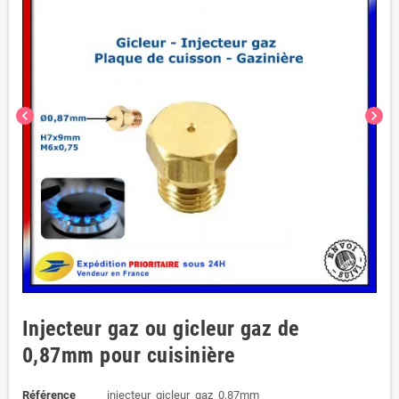
chevron_left
chevron_right
Injecteur gaz ou gicleur gaz de
0,87mm pour cuisinière
Référence
injecteur_gicleur_gaz_0,87mm