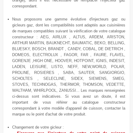
orange), alors il est nécessaire de remplacer l'injecteur gaz
correspondant.
Nous proposons une gamme évolutive
d'injecteurs gaz ou
gicleurs gaz, dont les compatibilités sont adaptés aux cuisinières
de marques compatibles suivant la vérification de votre catalogue
constructeur : AEG, AIRLUX , ALTUS, ARDEM, ARISTON,
ARTHUR MARTIN, BAUKNECHT, BAUMATIC, BEKO, BELLING,
BLUESKY, BOSCH, BRANDT , CANDY, COBAL, DE DIETRICH ,
DOMEOS, ELECTROLUX , FAGOR, FAR , FAURE, FLAVEL,
GORENJE ,HIGH ONE, HOOVER, HOTPOINT, IGNIS, INDESIT,
LADEN, LEISURE, LISTO, NEFF, NEW,WORLD, POLAR,
PROLINE, ROSIERES , SABA, SAUTER, SANGIORGIO,
SCHOLTES , SELECLINE, SIDEX, SIEMENS, SMEG,
STOVES, TECHNOGAS, THERMOR, THOMSON, VEDETTE,
WALTHAM, WHIRLPOOL, ZANUSSI... Les marques renseignées
ci-dessus sont indicatives. Si vous avez un doute, il est
important de vous référer au catalogue constructeur
correspondant à votre modèle d'appareil de cuisson, contacter la
marque ou le point d'achat de votre produit.
Changement de votre gicleur :