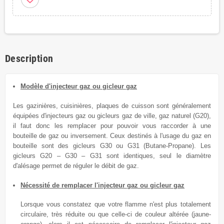
Description
Modèle d'injecteur gaz ou gicleur gaz
Les gazinières, cuisinières, plaques de cuisson sont généralement
équipées
d'injecteurs gaz ou gicleurs
gaz de
ville, gaz naturel (G20),
il faut donc les remplacer
pour
pouvoir vous raccorder à une
bouteille de gaz ou inversement.
Ceux destinés à l'usage du
gaz en
bouteille sont des gicleurs G30 ou G31 (Butane-Propane). Les
gicleurs G20 – G30 – G31 sont identiques, seul le diamètre
d'alésage permet de réguler le débit de gaz.
Nécessité de remplacer l'injecteur gaz ou gicleur gaz
Lorsque vous constatez que votre flamme n'est plus totalement
circulaire, très réduite ou que celle-ci de couleur altérée (jaune-