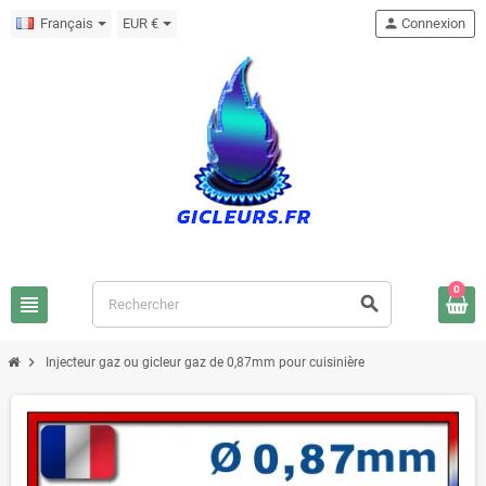
Français
EUR €
person
Connexion
0
view_headline
search
chevron_right
Injecteur gaz ou gicleur gaz de 0,87mm pour cuisinière