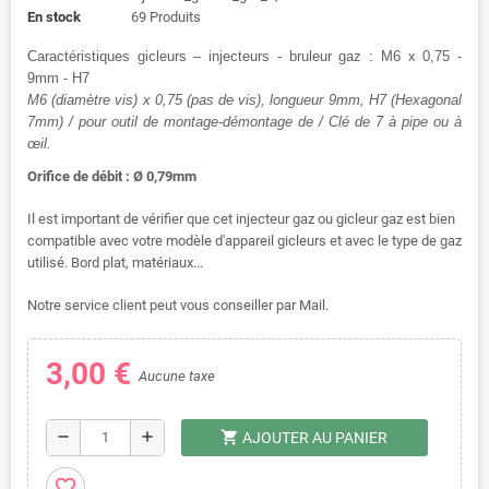
En stock
69 Produits
Caractéristiques gicleurs – injecteurs - bruleur gaz : M6 x 0,75 -
9mm - H7
M6 (diamètre vis) x 0,75 (pas de vis), longueur 9mm, H7 (Hexagonal
7mm) / pour outil de montage-démontage de / Clé de 7 à pipe ou à
œil.
Orifice de débit : Ø 0,79mm
Il est important de vérifier que cet injecteur gaz ou gicleur gaz est bien
compatible avec votre modèle d'appareil gicleurs et avec le type de gaz
utilisé. Bord plat, matériaux...
Notre service client peut vous conseiller par Mail.
3,00 €
Aucune taxe
shopping_cart
remove
add
AJOUTER AU PANIER
favorite_border