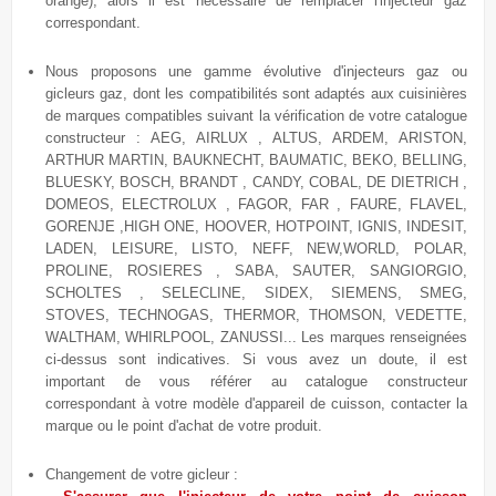
orange), alors il est nécessaire de remplacer l'injecteur gaz
correspondant.
Nous proposons une gamme évolutive
d'injecteurs gaz ou
gicleurs gaz, dont les compatibilités sont adaptés aux cuisinières
de marques compatibles suivant la vérification de votre catalogue
constructeur : AEG, AIRLUX , ALTUS, ARDEM, ARISTON,
ARTHUR MARTIN, BAUKNECHT, BAUMATIC, BEKO, BELLING,
BLUESKY, BOSCH, BRANDT , CANDY, COBAL, DE DIETRICH ,
DOMEOS, ELECTROLUX , FAGOR, FAR , FAURE, FLAVEL,
GORENJE ,HIGH ONE, HOOVER, HOTPOINT, IGNIS, INDESIT,
LADEN, LEISURE, LISTO, NEFF, NEW,WORLD, POLAR,
PROLINE, ROSIERES , SABA, SAUTER, SANGIORGIO,
SCHOLTES , SELECLINE, SIDEX, SIEMENS, SMEG,
STOVES, TECHNOGAS, THERMOR, THOMSON, VEDETTE,
WALTHAM, WHIRLPOOL, ZANUSSI... Les marques renseignées
ci-dessus sont indicatives. Si vous avez un doute, il est
important de vous référer au catalogue constructeur
correspondant à votre modèle d'appareil de cuisson, contacter la
marque ou le point d'achat de votre produit.
Changement de votre gicleur :