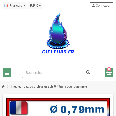
Français
EUR €
person
Connexion
0
view_headline
search
chevron_right
Injecteur gaz ou gicleur gaz de 0,79mm pour cuisinière