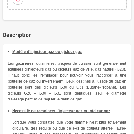
Description
Modèle d'injecteur gaz ou gicleur gaz
Les gazinières, cuisinières, plaques de cuisson sont généralement
équipées
d'injecteurs gaz ou gicleurs
gaz de
ville, gaz naturel (G20),
il faut donc les remplacer
pour
pouvoir vous raccorder à une
bouteille de gaz ou inversement.
Ceux destinés à l'usage du
gaz en
bouteille sont des gicleurs G30 ou G31 (Butane-Propane). Les
gicleurs G20 – G30 – G31 sont identiques, seul le diamètre
d'alésage permet de réguler le débit de gaz.
Nécessité de remplacer l'injecteur gaz ou gicleur gaz
Lorsque vous constatez que votre flamme n'est plus totalement
circulaire, très réduite ou que celle-ci de couleur altérée (jaune-