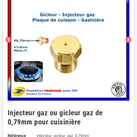
chevron_left
chevron_right
Injecteur gaz ou gicleur gaz de
0,79mm pour cuisinière
Référence
injecteur_gicleur_gaz_0,79mm