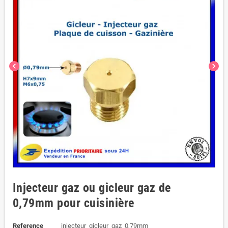
chevron_left
chevron_right
Injecteur gaz ou gicleur gaz de
0,79mm pour cuisinière
Reference
injecteur_gicleur_gaz_0,79mm