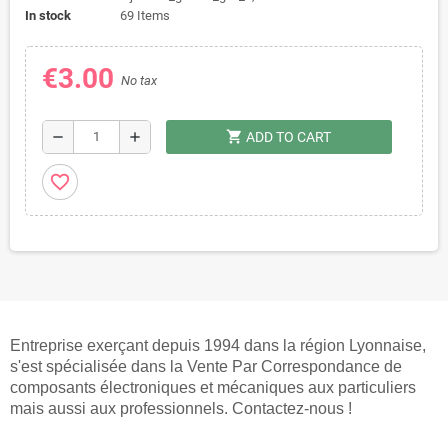
In stock
69 Items
€3.00
No tax
shopping_cart
remove
add
ADD TO CART
favorite_border
Entreprise exerçant depuis 1994 dans la région Lyonnaise,
s'est spécialisée dans la Vente Par Correspondance de
composants électroniques et mécaniques aux particuliers
mais aussi aux professionnels. Contactez-nous !