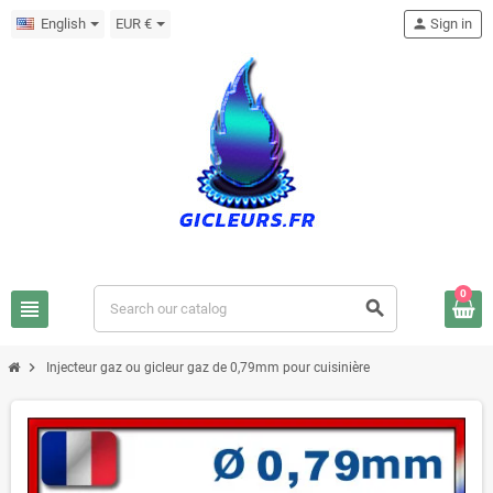
English
EUR €
person
Sign in
0
view_headline
search
chevron_right
Injecteur gaz ou gicleur gaz de 0,79mm pour cuisinière