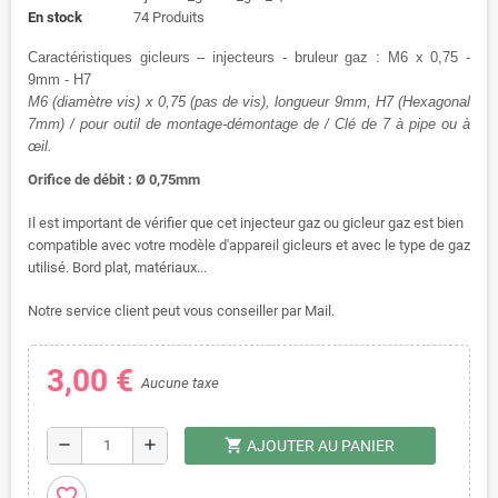
En stock
74 Produits
Caractéristiques gicleurs – injecteurs - bruleur gaz : M6 x 0,75 -
9mm - H7
M6 (diamètre vis) x 0,75 (pas de vis), longueur 9mm, H7 (Hexagonal
7mm) / pour outil de montage-démontage de / Clé de 7 à pipe ou à
œil.
Orifice de débit : Ø 0,75mm
Il est important de vérifier que cet injecteur gaz ou gicleur gaz est bien
compatible avec votre modèle d'appareil gicleurs et avec le type de gaz
utilisé. Bord plat, matériaux...
Notre service client peut vous conseiller par Mail.
3,00 €
Aucune taxe
shopping_cart
remove
add
AJOUTER AU PANIER
favorite_border