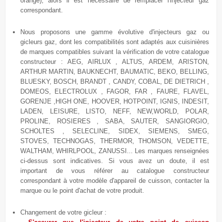
orange), alors il est nécessaire de remplacer l'injecteur gaz
correspondant.
Nous proposons une gamme évolutive
d'injecteurs gaz ou
gicleurs gaz, dont les compatibilités sont adaptés aux cuisinières
de marques compatibles suivant la vérification de votre catalogue
constructeur : AEG, AIRLUX , ALTUS, ARDEM, ARISTON,
ARTHUR MARTIN, BAUKNECHT, BAUMATIC, BEKO, BELLING,
BLUESKY, BOSCH, BRANDT , CANDY, COBAL, DE DIETRICH ,
DOMEOS, ELECTROLUX , FAGOR, FAR , FAURE, FLAVEL,
GORENJE ,HIGH ONE, HOOVER, HOTPOINT, IGNIS, INDESIT,
LADEN, LEISURE, LISTO, NEFF, NEW,WORLD, POLAR,
PROLINE, ROSIERES , SABA, SAUTER, SANGIORGIO,
SCHOLTES , SELECLINE, SIDEX, SIEMENS, SMEG,
STOVES, TECHNOGAS, THERMOR, THOMSON, VEDETTE,
WALTHAM, WHIRLPOOL, ZANUSSI... Les marques renseignées
ci-dessus sont indicatives. Si vous avez un doute, il est
important de vous référer au catalogue constructeur
correspondant à votre modèle d'appareil de cuisson, contacter la
marque ou le point d'achat de votre produit.
Changement de votre gicleur :