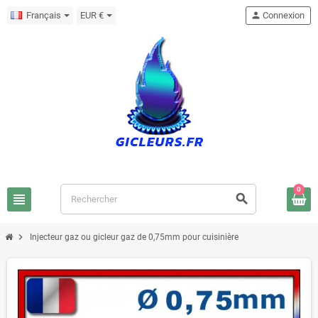
Français
EUR €
person
Connexion
0
view_headline
search
chevron_right
Injecteur gaz ou gicleur gaz de 0,75mm pour cuisinière