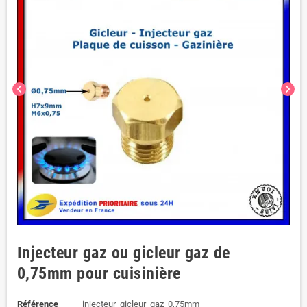
chevron_left
chevron_right
Injecteur gaz ou gicleur gaz de
0,75mm pour cuisinière
Référence
injecteur_gicleur_gaz_0,75mm