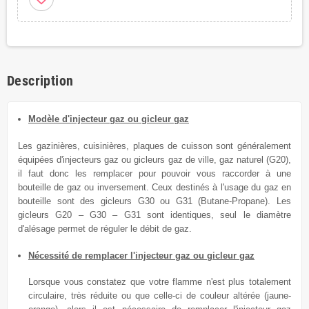
Description
Modèle d'injecteur gaz ou gicleur gaz
Les gazinières, cuisinières, plaques de cuisson sont généralement
équipées
d'injecteurs gaz ou gicleurs
gaz de
ville, gaz naturel (G20),
il faut donc les remplacer
pour
pouvoir vous raccorder à une
bouteille de gaz ou inversement.
Ceux destinés à l'usage du
gaz en
bouteille sont des gicleurs G30 ou G31 (Butane-Propane). Les
gicleurs G20 – G30 – G31 sont identiques, seul le diamètre
d'alésage permet de réguler le débit de gaz.
Nécessité de remplacer l'injecteur gaz ou gicleur gaz
Lorsque vous constatez que votre flamme n'est plus totalement
circulaire, très réduite ou que celle-ci de couleur altérée (jaune-