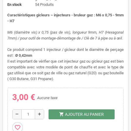
En stock
54 Produits
Caractéristiques gicleurs – injecteurs - bruleur gaz : M6 x 0,75 - 9mm
- H7
M6 (diamètre vis) x 0,75 (pas de vis), longueur 9mm, H7 (Hexagonal
7mm) / pour outil de montage-démontage de / Clé de 7 à pipe ou à œil.
Ce produit comprend 1 injecteur / gicleur dont le diamètre de perçage
est :
Ø 0,42mm
Il est important de vérifier que cet injecteur gaz ou gicleur gaz est bien
compatible avec votre modèle de point de chauffe et avec le type de
gaz utilisé que ce soit gaz de ville ou gaz naturel (G20) ou gaz bouteille
( G30 Butane, G31 Propane).
3,00 €
Aucune taxe
shopping_cart
remove
add
AJOUTER AU PANIER
favorite_border