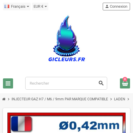
Français
EUR €
person
Connexion
0
view_headline
search
chevron_right
chevron_right
chevron_right
INJECTEUR GAZ H7 / M6 / 9mm PAR MARQUE COMPATIBLE
LADEN