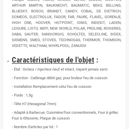
ARTHUR MARTIN, BAUKNECHT, BAUMATIC, BEKO, BELLING,
BLUESKY, BOSCH, BRANDT, CANDY, COBAL, DE DIETRICH,
DOMEOS, ELECTROLUX, FAGOR, FAR, FAURE, FLAVEL, GORENJE,
HIGH ONE, HOOVER, HOTPOINT, IGNIS, INDESIT, LADEN,
LEISURE, LISTO, NEFF, NEW WORLD, POLAR, PROLINE, ROSIERES,
SABA, SAUTER, SANGIORGIO, SCHOLTES, SELECLINE, SIDEX,
SIEMENS, SMEG, STOVES, TECHNOGAS, THERMOR, THOMSON,
VEDETTE, WALTHAM, WHIRLPOOL, ZANUSSI
Caractéristiques de l'objet
:
- État : Gicleur / injecteur neuf et intact, n'ayant jamais servi.
-
Fonction : Calibrage débit gaz, pour bruleur feu de cuisson
- Installation
Remplacement celui feu de cuisson
-
Poids :
1,5g
- Tête H7 (Hexagonal 7mm)
- Adapté à Barbecue, Cuisinière/four conventionnels, Four à griller,
Four à rôtisserie, Plaque de cuisson
- Nombre d'articles par lot : 1