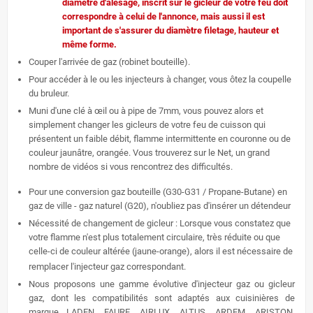
diamètre d'alésage, inscrit sur le gicleur de votre feu doit
correspondre à celui de l'annonce, mais aussi il est
important de s'assurer du diamètre filetage, hauteur et
même forme.
Couper l'arrivée de gaz (robinet bouteille).
Pour accéder à le ou les injecteurs à changer, vous ôtez la coupelle
du bruleur.
Muni d'une clé à œil ou à pipe de 7mm, vous pouvez alors et
simplement changer les gicleurs de votre feu de cuisson qui
présentent un faible débit, flamme intermittente en couronne ou de
couleur jaunâtre, orangée. Vous trouverez sur le Net, un grand
nombre de vidéos si vous rencontrez des difficultés.
Pour une conversion gaz bouteille (G30-G31 / Propane-Butane) en
gaz de ville - gaz naturel (G20), n'oubliez pas d'insérer un détendeur
Nécessité de changement de gicleur : Lorsque vous constatez que
votre flamme n'est plus totalement circulaire, très réduite ou que
celle-ci de couleur altérée (jaune-orange), alors il est nécessaire de
remplacer l'injecteur gaz correspondant.
Nous proposons une gamme évolutive
d'injecteur gaz ou gicleur
gaz, dont les compatibilités sont adaptés aux cuisinières de
marque
LADEN,
FAURE, AIRLUX, ALTUS, ARDEM, ARISTON,