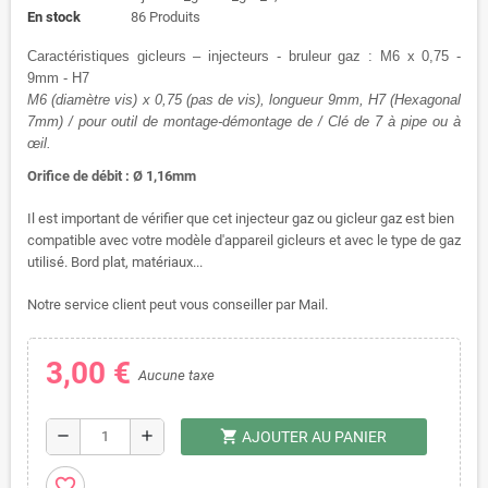
En stock
86 Produits
Caractéristiques gicleurs – injecteurs - bruleur gaz : M6 x 0,75 -
9mm - H7
M6 (diamètre vis) x 0,75 (pas de vis), longueur 9mm, H7 (Hexagonal
7mm) / pour outil de montage-démontage de / Clé de 7 à pipe ou à
œil.
Orifice de débit : Ø 1,16mm
Il est important de vérifier que cet injecteur gaz ou gicleur gaz est bien
compatible avec votre modèle d'appareil gicleurs et avec le type de gaz
utilisé. Bord plat, matériaux...
Notre service client peut vous conseiller par Mail.
3,00 €
Aucune taxe
shopping_cart
remove
add
AJOUTER AU PANIER
favorite_border