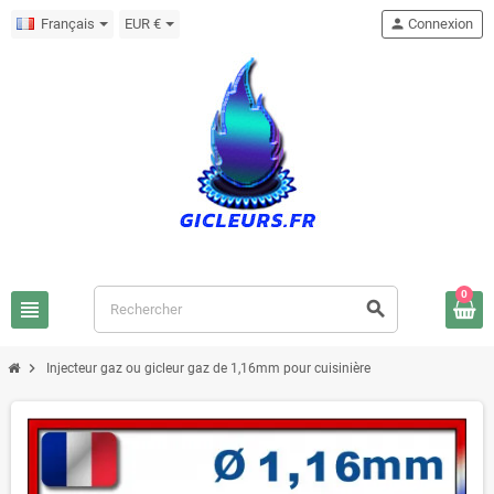
Français
EUR €
person
Connexion
0
view_headline
search
chevron_right
Injecteur gaz ou gicleur gaz de 1,16mm pour cuisinière