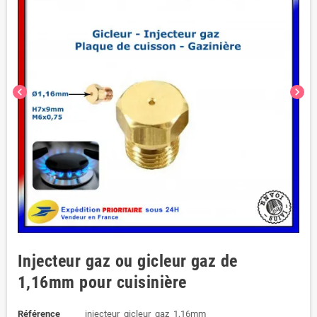
chevron_left
chevron_right
Injecteur gaz ou gicleur gaz de
1,16mm pour cuisinière
Référence
injecteur_gicleur_gaz_1,16mm