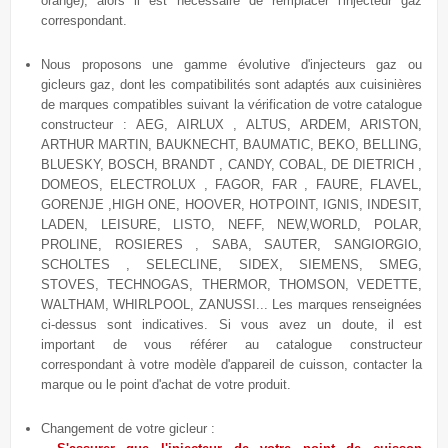
orange), alors il est nécessaire de remplacer l'injecteur gaz
correspondant.
Nous proposons une gamme évolutive
d'injecteurs gaz ou
gicleurs gaz, dont les compatibilités sont adaptés aux cuisinières
de marques compatibles suivant la vérification de votre catalogue
constructeur : AEG, AIRLUX , ALTUS, ARDEM, ARISTON,
ARTHUR MARTIN, BAUKNECHT, BAUMATIC, BEKO, BELLING,
BLUESKY, BOSCH, BRANDT , CANDY, COBAL, DE DIETRICH ,
DOMEOS, ELECTROLUX , FAGOR, FAR , FAURE, FLAVEL,
GORENJE ,HIGH ONE, HOOVER, HOTPOINT, IGNIS, INDESIT,
LADEN, LEISURE, LISTO, NEFF, NEW,WORLD, POLAR,
PROLINE, ROSIERES , SABA, SAUTER, SANGIORGIO,
SCHOLTES , SELECLINE, SIDEX, SIEMENS, SMEG,
STOVES, TECHNOGAS, THERMOR, THOMSON, VEDETTE,
WALTHAM, WHIRLPOOL, ZANUSSI... Les marques renseignées
ci-dessus sont indicatives. Si vous avez un doute, il est
important de vous référer au catalogue constructeur
correspondant à votre modèle d'appareil de cuisson, contacter la
marque ou le point d'achat de votre produit.
Changement de votre gicleur :