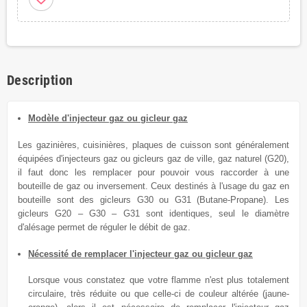
Description
Modèle d'injecteur gaz ou gicleur gaz
Les gazinières, cuisinières, plaques de cuisson sont généralement
équipées
d'injecteurs gaz ou gicleurs
gaz de
ville, gaz naturel (G20),
il faut donc les remplacer
pour
pouvoir vous raccorder à une
bouteille de gaz ou inversement.
Ceux destinés à l'usage du
gaz en
bouteille sont des gicleurs G30 ou G31 (Butane-Propane). Les
gicleurs G20 – G30 – G31 sont identiques, seul le diamètre
d'alésage permet de réguler le débit de gaz.
Nécessité de remplacer l'injecteur gaz ou gicleur gaz
Lorsque vous constatez que votre flamme n'est plus totalement
circulaire, très réduite ou que celle-ci de couleur altérée (jaune-