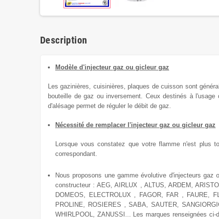
Description
Modèle d'injecteur gaz ou gicleur gaz
Les gazinières, cuisinières, plaques de cuisson sont génér
bouteille de gaz ou inversement.
Ceux destinés à l'usage
d'alésage permet de réguler le débit de gaz.
Nécessité de remplacer l'injecteur gaz ou gicleur gaz
Lorsque vous constatez que votre flamme n'est plus total
correspondant.
Nous proposons une gamme évolutive
d'injecteurs gaz 
constructeur : AEG, AIRLUX , ALTUS, ARDEM, AR
DOMEOS, ELECTROLUX , FAGOR, FAR , FAURE, FL
PROLINE, ROSIERES , SABA, SAUTER, SANGIORG
WHIRLPOOL, ZANUSSI... Les marques renseignées ci-dessu