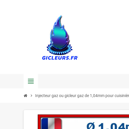
view_headline
chevron_right
Injecteur gaz ou gicleur gaz de 1,04mm pour cuisiniè