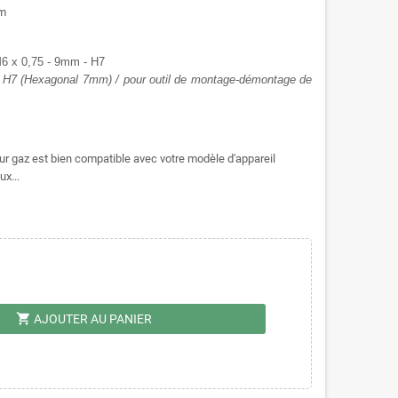
mm
 M6 x 0,75 - 9mm - H7
m, H7 (Hexagonal 7mm) / pour outil de montage-démontage de
leur gaz est bien compatible avec votre modèle d'appareil
ux...
shopping_cart
AJOUTER AU PANIER