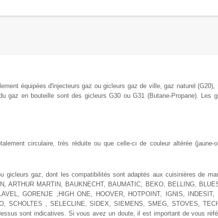
alement équipées
d'injecteurs gaz ou gicleurs
gaz de
ville, gaz naturel (G20),
 du
gaz en bouteille sont des gicleurs G30 ou G31 (Butane-Propane). Les g
ement circulaire, très réduite ou que celle-ci de couleur altérée (jaune-or
ou gicleurs gaz, dont les compatibilités sont adaptés aux cuisinières de ma
ISTON, ARTHUR MARTIN, BAUKNECHT, BAUMATIC, BEKO, BELLING, BLUE
AVEL, GORENJE ,HIGH ONE, HOOVER, HOTPOINT, IGNIS, INDESIT, 
IO, SCHOLTES , SELECLINE, SIDEX, SIEMENS, SMEG, STOVES, T
s sont indicatives. Si vous avez un doute, il est important de vous référ