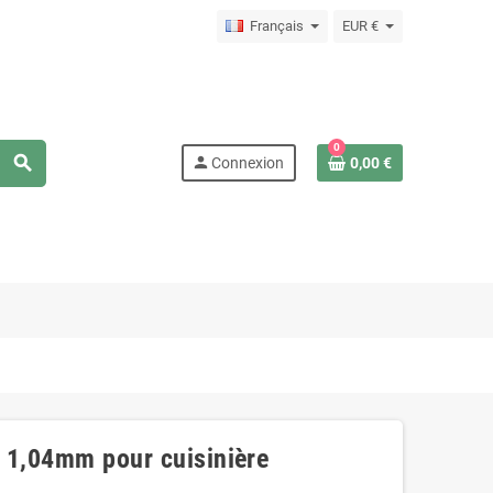
Français
EUR €
0
search
person
Connexion
0,00 €
e 1,04mm pour cuisinière