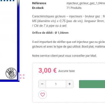
Référence
injecteur_gicleur_gaz_1,04
En stock
71 Produits
Caractéristiques gicleurs – injecteurs - bruleur gaz :
M6 (diamètre vis) x 0,75 (pas de vis), longueur 9m
/ Clé de 7 à pipe ou à œil.
Orifice de débit : Ø 1,04mm
Il est important de vérifier que cet injecteur gaz ou gic
gicleurs et avec le type de gaz utilisé. Bord plat, matéria
Notre service client peut vous conseiller par Mail.
3,00 €
Aucune taxe
zoom_out_map
remove
add
favorite_border