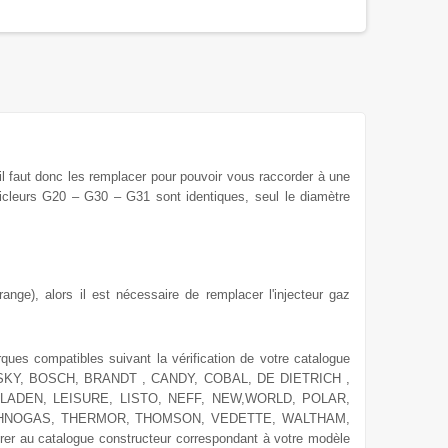
 il faut donc les remplacer
pour
pouvoir vous raccorder à une
icleurs G20 – G30 – G31 sont identiques, seul le diamètre
ange), alors il est nécessaire de remplacer l'injecteur gaz
rques compatibles suivant la vérification de votre catalogue
SKY, BOSCH, BRANDT , CANDY, COBAL, DE DIETRICH ,
LADEN, LEISURE, LISTO, NEFF, NEW,WORLD, POLAR,
ECHNOGAS, THERMOR, THOMSON, VEDETTE, WALTHAM,
er au catalogue constructeur correspondant à votre modèle