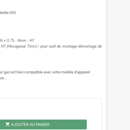
uteille-035
 M6 x 0,75 - 9mm - H7
m, H7 (Hexagonal 7mm) / pour outil de montage-démontage de
leur gaz est bien compatible avec votre modèle d'appareil
ux...
shopping_cart
AJOUTER AU PANIER