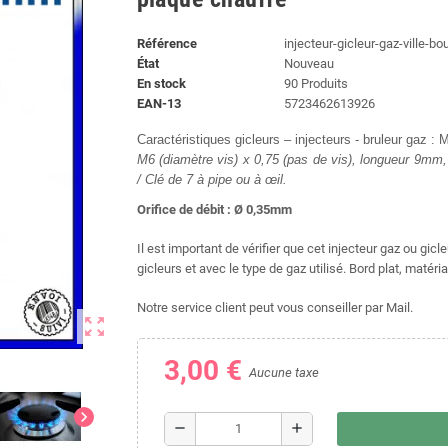
Référence
injecteur-gicleur-gaz-ville-bo
État
Nouveau
En stock
90 Produits
EAN-13
5723462613926
Caractéristiques gicleurs – injecteurs - bruleur gaz :
M6 (diamètre vis) x 0,75 (pas de vis), longueur 9m
/ Clé de 7 à pipe ou à œil.
Orifice de débit : Ø 0,35mm
Il est important de vérifier que cet injecteur gaz ou gic
gicleurs et avec le type de gaz utilisé. Bord plat, matéria
Notre service client peut vous conseiller par Mail.
zoom_out_map
3,00 €
Aucune taxe
chevron_right
remove
add