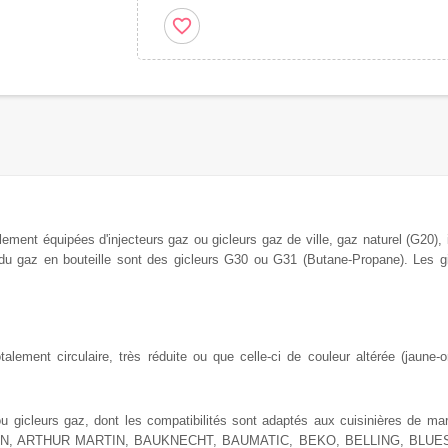
favorite_border
alement équipées
d'injecteurs gaz ou gicleurs
gaz de
ville, gaz naturel (G20),
 du
gaz en bouteille sont des gicleurs G30 ou G31 (Butane-Propane). Les g
ement circulaire, très réduite ou que celle-ci de couleur altérée (jaune-or
ou gicleurs gaz, dont les compatibilités sont adaptés aux cuisinières de ma
ISTON, ARTHUR MARTIN, BAUKNECHT, BAUMATIC, BEKO, BELLING, BLUE