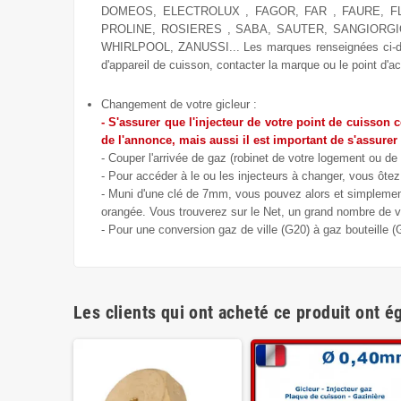
DOMEOS, ELECTROLUX , FAGOR, FAR , FAURE, FL
PROLINE, ROSIERES , SABA, SAUTER, SANGIORG
WHIRLPOOL, ZANUSSI... Les marques renseignées ci-dessu
d'appareil de cuisson, contacter la marque ou le point d'ac
Changement de votre gicleur :
- S'assurer que l'injecteur de votre point de cuisson 
de l'annonce, mais aussi il est important de s'assurer
- Couper l'arrivée de gaz (robinet de votre logement ou de 
- Pour accéder à le ou les injecteurs à changer, vous ôtez 
- Muni d'une clé de 7mm, vous pouvez alors et simplement 
orangée. Vous trouverez sur le Net, un grand nombre de vi
- Pour une conversion gaz de ville (G20) à gaz bouteille 
Les clients qui ont acheté ce produit ont é