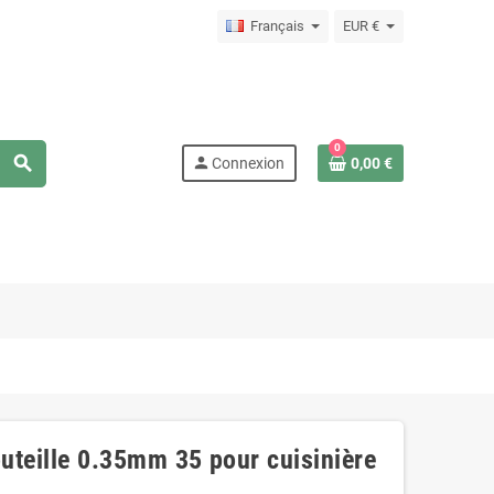
Français
EUR €
0
search
person
Connexion
0,00 €
bouteille 0.35mm 35 pour cuisinière