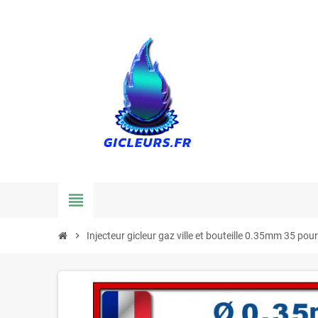
view_headline
chevron_right
Injecteur gicleur gaz ville et bouteille 0.35mm 35 pou