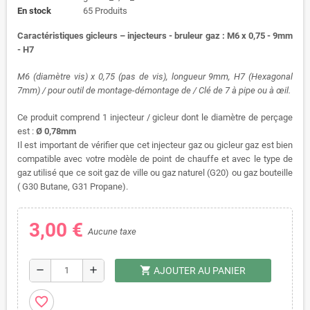
En stock
65 Produits
Caractéristiques gicleurs – injecteurs - bruleur gaz : M6 x 0,75 - 9mm
- H7
M6 (diamètre vis) x 0,75 (pas de vis), longueur 9mm, H7 (Hexagonal
7mm) / pour outil de montage-démontage de / Clé de 7 à pipe ou à œil.
Ce produit comprend 1 injecteur / gicleur dont le diamètre de perçage
est :
Ø 0,78mm
Il est important de vérifier que cet injecteur gaz ou gicleur gaz est bien
compatible avec votre modèle de point de chauffe et avec le type de
gaz utilisé que ce soit gaz de ville ou gaz naturel (G20) ou gaz bouteille
( G30 Butane, G31 Propane).
3,00 €
Aucune taxe
shopping_cart
remove
add
AJOUTER AU PANIER
favorite_border