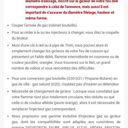
diamètre d'alésage, inscrit sur le gicleur de votre feu doit
correspondre à celui de l'annonce, mais aussi il est
important de s'assurer du diamètre filetage, hauteur et
même forme.
Couper l'arrivée de gaz (robinet bouteille).
Pour accéder à le ou les injecteurs à changer, vous ôtez la coupelle
du bruleur.
Muni d'une clé à œil ou à pipe de 7mm, vous pouvez alors et
simplement changer les gicleurs de votre feu de cuisson qui
présentent un faible débit, flamme intermittente en couronne ou de
couleur jaunâtre, orangée. Vous trouverez sur le Net, un grand
nombre de vidéos si vous rencontrez des difficultés.
Pour une conversion gaz bouteille (G30-G31 / Propane-Butane) en
gaz de ville - gaz naturel (G20), n'oubliez pas d'insérer un détendeur
Nécessité de changement de gicleur : Lorsque vous constatez que
votre flamme n'est plus totalement circulaire, très réduite ou que
celle-ci de couleur altérée (jaune-orange), alors il est nécessaire de
remplacer l'injecteur gaz correspondant.
Nous proposons une gamme évolutive
d'injecteur gaz ou gicleur
gaz, dont les compatibilités sont adaptés aux cuisinières de
marque
DEDIETRICH,
FAURE, AIRLUX, ALTUS, ARDEM, ARISTON,