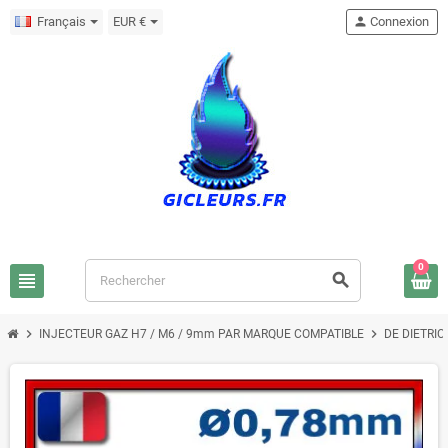
Français
EUR €
person
Connexion
0
view_headline
search
chevron_right
chevron_right
INJECTEUR GAZ H7 / M6 / 9mm PAR MARQUE COMPATIBLE
DE DIETRIC