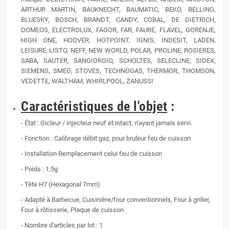
ARTHUR MARTIN, BAUKNECHT, BAUMATIC, BEKO, BELLING,
BLUESKY, BOSCH, BRANDT, CANDY, COBAL, DE DIETRICH,
DOMEOS, ELECTROLUX, FAGOR, FAR, FAURE, FLAVEL, GORENJE,
HIGH ONE, HOOVER, HOTPOINT, IGNIS, INDESIT, LADEN,
LEISURE, LISTO, NEFF, NEW WORLD, POLAR, PROLINE, ROSIERES,
SABA, SAUTER, SANGIORGIO, SCHOLTES, SELECLINE, SIDEX,
SIEMENS, SMEG, STOVES, TECHNOGAS, THERMOR, THOMSON,
VEDETTE, WALTHAM, WHIRLPOOL, ZANUSSI
Caractéristiques de l'objet
:
- État : Gicleur / injecteur neuf et intact, n'ayant jamais servi.
-
Fonction : Calibrage débit gaz, pour bruleur feu de cuisson
- Installation
Remplacement celui feu de cuisson
-
Poids :
1,5g
- Tête H7 (Hexagonal 7mm)
- Adapté à Barbecue, Cuisinière/four conventionnels, Four à griller,
Four à rôtisserie, Plaque de cuisson
- Nombre d'articles par lot : 1