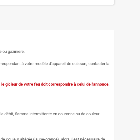
e ou gazinière.
rrespondant à votre modèle d'appareil de cuisson, contacter la
 le gicleur de votre feu doit correspondre à celui de l'annonce,
ble débit, flamme intermittente en couronne ou de couleur
de couleur altérée (jaune-orange), alors il est nécessaire de