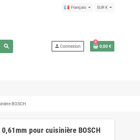
Français
EUR €
0
search
person
Connexion
0,00 €
isinière BOSCH
de 0,61mm pour cuisinière BOSCH