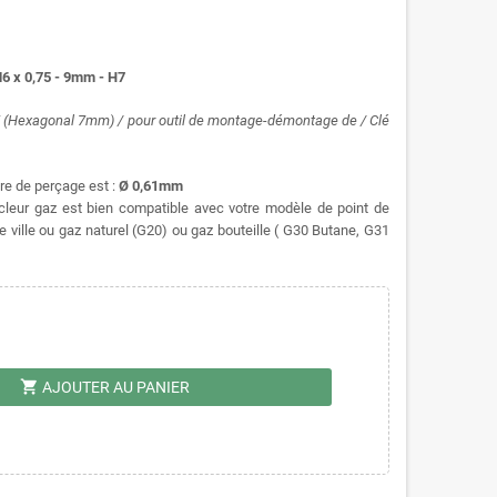
M6 x 0,75 - 9mm - H7
H7 (Hexagonal 7mm) / pour outil de montage-démontage de / Clé
tre de perçage est :
Ø 0,61mm
gicleur gaz est bien compatible avec votre modèle de point de
de ville ou gaz naturel (G20) ou gaz bouteille ( G30 Butane, G31
shopping_cart
AJOUTER AU PANIER