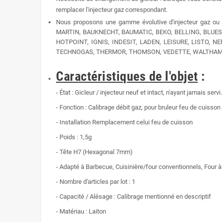
remplacer l'injecteur gaz correspondant.
Nous proposons une gamme évolutive
d'injecteur gaz ou
MARTIN, BAUKNECHT, BAUMATIC, BEKO, BELLING, BLUES
HOTPOINT, IGNIS, INDESIT, LADEN, LEISURE, LISTO, 
TECHNOGAS, THERMOR, THOMSON, VEDETTE, WALTHAM
Caractéristiques de l'objet
:
- État : Gicleur / injecteur neuf et intact, n'ayant jamais servi.
-
Fonction : Calibrage débit gaz, pour bruleur feu de cuisson
- Installation
Remplacement celui feu de cuisson
-
Poids :
1,5g
- Tête H7 (Hexagonal 7mm)
- Adapté à Barbecue, Cuisinière/four conventionnels, Four à g
- Nombre d'articles par lot : 1
- Capacité / Alésage : Calibrage mentionné en descriptif
- Matériau : Laiton