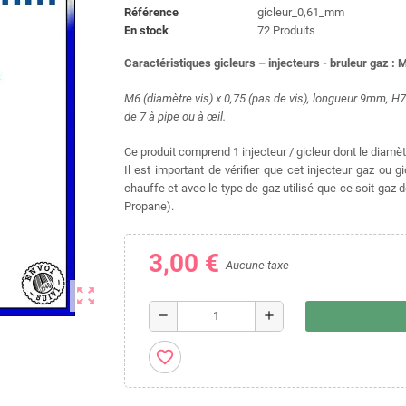
Référence
gicleur_0,61_mm
En stock
72 Produits
Caractéristiques gicleurs – injecteurs - bruleur gaz : 
M6 (diamètre vis) x 0,75 (pas de vis), longueur 9mm, 
de 7 à pipe ou à œil.
Ce produit comprend 1 injecteur / gicleur dont le diamè
Il est important de vérifier que cet injecteur gaz ou 
chauffe et avec le type de gaz utilisé que ce soit gaz 
Propane).
3,00 €
Aucune taxe
zoom_out_map
remove
add
favorite_border