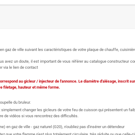
en gaz de ville suivant les caractéristiques de votre plaque de chauffe, cuisinièr
s avez un doute, il est important de vous référer au catalogue constructeur co
 via le lien de contact
orrespond au gicleur / injecteur de l'annonce. Le diamètre d'alésage, inscrit sur
re filetage, hauteur et même forme.
oupelle du bruleur.
 simplement changer les gicleurs de votre feu de cuisson qui présentent un fai
e de vidéos si vous rencontrez des difficultés.
 en gaz de ville - gaz naturel (G20), n'oubliez pas d'insérer un détendeur
que votre flamme n'est plus totalement circulaire, très réduite ou que celle-ci 