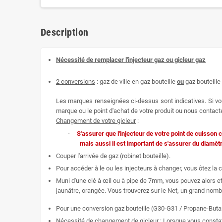
Description
Nécessité de remplacer l'injecteur gaz ou gicleur gaz
2 conversions
: gaz de ville en gaz bouteille
ou
gaz bouteille 
Les marques renseignées ci-dessus sont indicatives. Si vou
marque ou le point d'achat de votre produit ou nous contacter
Changement de votre gicleur
:
·
S'assurer que l'injecteur de votre point de cuisson c
mais aussi il est important de s'assurer du diamèt
Couper l'arrivée de gaz (robinet bouteille).
Pour accéder à le ou les injecteurs à changer, vous ôtez la c
Muni d'une clé à œil ou à pipe de 7mm, vous pouvez alors et
jaunâtre, orangée. Vous trouverez sur le Net, un grand nombr
Pour une conversion gaz bouteille (G30-G31 / Propane-Butane)
Nécessité de changement de gicleur : Lorsque vous constatez 