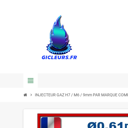
view_headline
chevron_right
INJECTEUR GAZ H7 / M6 / 9mm PAR MARQUE COM