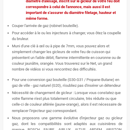
diamètre d'alésage, inscrit sur le gicleur de votre feu doit
correspondre à celui de l'annonce, mais aussi il est
important de s'assurer du diamètre filetage, hauteur et
même forme.
Couper l'arrivée de gaz (robinet bouteille).
Pour accéder à le ou les injecteurs à changer, vous ôtez la coupelle
du bruleur.
Muni d'une clé à œil ou à pipe de 7mm, vous pouvez alors et
simplement changer les gicleurs de votre feu de cuisson qui
présentent un faible débit, flamme intermittente en couronne ou de
couleur jaunâtre, orangée. Vous trouverez sur le Net, un grand
nombre de vidéos si vous rencontrez des difficultés.
Pour une conversion gaz bouteille (G30-G31 / Propane-Butane) en
gaz de ville - gaz naturel (G20), n'oubliez pas d'insérer un détendeur
Nécessité de changement de gicleur : Lorsque vous constatez que
votre flamme n'est plus totalement circulaire, très réduite ou que
celle-ci de couleur altérée (jaune-orange), alors il est nécessaire de
remplacer l'injecteur gaz correspondant.
Nous proposons une gamme évolutive
d'injecteur gaz ou gicleur
gaz, dont les compatibilités sont adaptés aux cuisinières de
marque
BOSCH,
FAURE, AIRLUX, ALTUS, ARDEM, ARISTON,