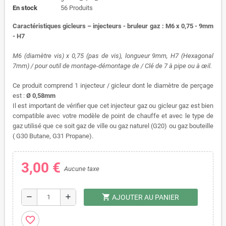
En stock
56 Produits
Caractéristiques gicleurs – injecteurs - bruleur gaz : M6 x 0,75 - 9mm
- H7
M6 (diamètre vis) x 0,75 (pas de vis), longueur 9mm, H7 (Hexagonal
7mm) / pour outil de montage-démontage de / Clé de 7 à pipe ou à œil.
Ce produit comprend 1 injecteur / gicleur dont le diamètre de perçage
est :
Ø 0,58mm
Il est important de vérifier que cet injecteur gaz ou gicleur gaz est bien
compatible avec votre modèle de point de chauffe et avec le type de
gaz utilisé que ce soit gaz de ville ou gaz naturel (G20) ou gaz bouteille
( G30 Butane, G31 Propane).
3,00 €
Aucune taxe
shopping_cart
remove
add
AJOUTER AU PANIER
favorite_border