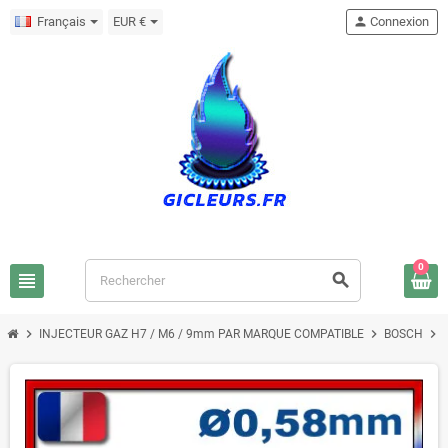
Français
EUR €
person
Connexion
0
view_headline
search
chevron_right
chevron_right
chevron_right
INJECTEUR GAZ H7 / M6 / 9mm PAR MARQUE COMPATIBLE
BOSCH