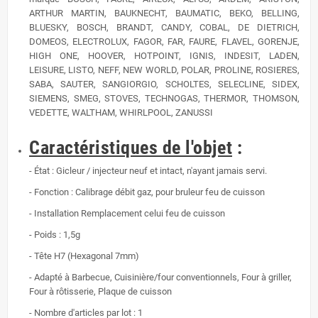
ARTHUR MARTIN, BAUKNECHT, BAUMATIC, BEKO, BELLING,
BLUESKY, BOSCH, BRANDT, CANDY, COBAL, DE DIETRICH,
DOMEOS, ELECTROLUX, FAGOR, FAR, FAURE, FLAVEL, GORENJE,
HIGH ONE, HOOVER, HOTPOINT, IGNIS, INDESIT, LADEN,
LEISURE, LISTO, NEFF, NEW WORLD, POLAR, PROLINE, ROSIERES,
SABA, SAUTER, SANGIORGIO, SCHOLTES, SELECLINE, SIDEX,
SIEMENS, SMEG, STOVES, TECHNOGAS, THERMOR, THOMSON,
VEDETTE, WALTHAM, WHIRLPOOL, ZANUSSI
Caractéristiques de l'objet
:
- État : Gicleur / injecteur neuf et intact, n'ayant jamais servi.
-
Fonction : Calibrage débit gaz, pour bruleur feu de cuisson
- Installation
Remplacement celui feu de cuisson
-
Poids :
1,5g
- Tête H7 (Hexagonal 7mm)
- Adapté à Barbecue, Cuisinière/four conventionnels, Four à griller,
Four à rôtisserie, Plaque de cuisson
- Nombre d'articles par lot : 1