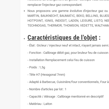
remplacer l'injecteur gaz correspondant.
Nous proposons une gamme évolutive
d'injecteur gaz ou
MARTIN, BAUKNECHT, BAUMATIC, BEKO, BELLING, BLUES
HOTPOINT, IGNIS, INDESIT, LADEN, LEISURE, LISTO, 
TECHNOGAS, THERMOR, THOMSON, VEDETTE, WALTHAM
Caractéristiques de l'objet
:
- État : Gicleur / injecteur neuf et intact, n'ayant jamais servi.
-
Fonction : Calibrage débit gaz, pour bruleur feu de cuisson
- Installation
Remplacement celui feu de cuisson
-
Poids :
1,5g
- Tête H7 (Hexagonal 7mm)
- Adapté à Barbecue, Cuisinière/four conventionnels, Four à g
- Nombre d'articles par lot : 1
- Capacité / Alésage : Calibrage mentionné en descriptif
- Matériau : Laiton