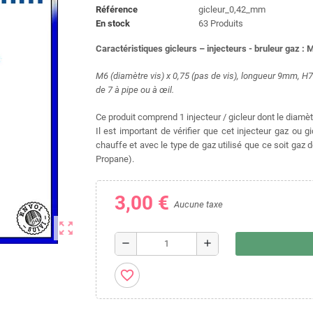
Référence
gicleur_0,42_mm
En stock
63 Produits
Caractéristiques gicleurs – injecteurs - bruleur gaz : 
M6 (diamètre vis) x 0,75 (pas de vis), longueur 9mm, 
de 7 à pipe ou à œil.
Ce produit comprend 1 injecteur / gicleur dont le diamè
Il est important de vérifier que cet injecteur gaz ou 
chauffe et avec le type de gaz utilisé que ce soit gaz 
Propane).
3,00 €
Aucune taxe
zoom_out_map
remove
add
favorite_border