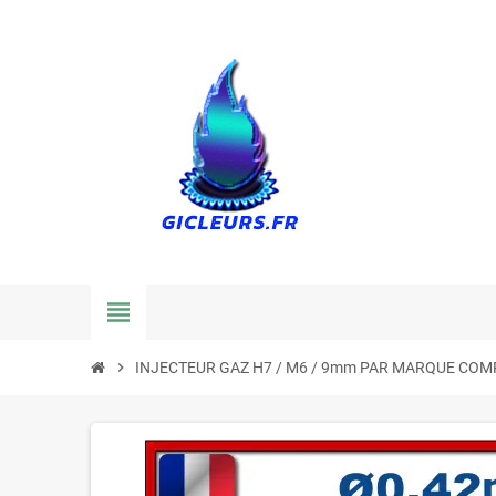
view_headline
chevron_right
INJECTEUR GAZ H7 / M6 / 9mm PAR MARQUE COM