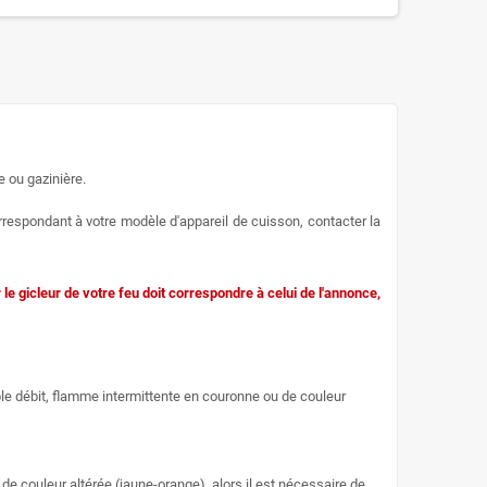
e ou gazinière.
rrespondant à votre modèle d'appareil de cuisson, contacter la
 le gicleur de votre feu doit correspondre à celui de l'annonce,
ble débit, flamme intermittente en couronne ou de couleur
de couleur altérée (jaune-orange), alors il est nécessaire de