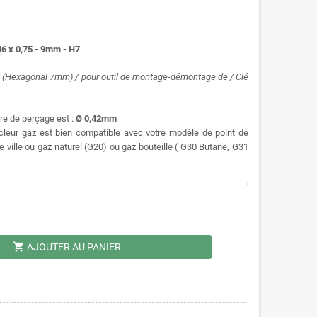
M6 x 0,75 - 9mm - H7
H7 (Hexagonal 7mm) / pour outil de montage-démontage de / Clé
tre de perçage est :
Ø 0,42mm
gicleur gaz est bien compatible avec votre modèle de point de
de ville ou gaz naturel (G20) ou gaz bouteille ( G30 Butane, G31
shopping_cart
AJOUTER AU PANIER