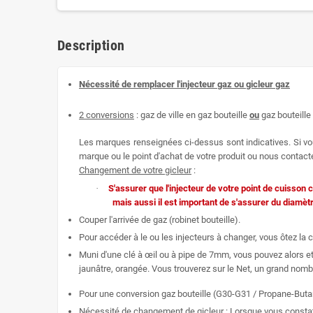
Description
Nécessité de remplacer l'injecteur gaz ou gicleur gaz
2 conversions
: gaz de ville en gaz bouteille
ou
gaz bouteille 
Les marques renseignées ci-dessus sont indicatives. Si vou
marque ou le point d'achat de votre produit ou nous contacter
Changement de votre gicleur
:
·
S'assurer que l'injecteur de votre point de cuisson c
mais aussi il est important de s'assurer du diamèt
Couper l'arrivée de gaz (robinet bouteille).
Pour accéder à le ou les injecteurs à changer, vous ôtez la c
Muni d'une clé à œil ou à pipe de 7mm, vous pouvez alors et
jaunâtre, orangée. Vous trouverez sur le Net, un grand nombr
Pour une conversion gaz bouteille (G30-G31 / Propane-Butane)
Nécessité de changement de gicleur : Lorsque vous constatez 