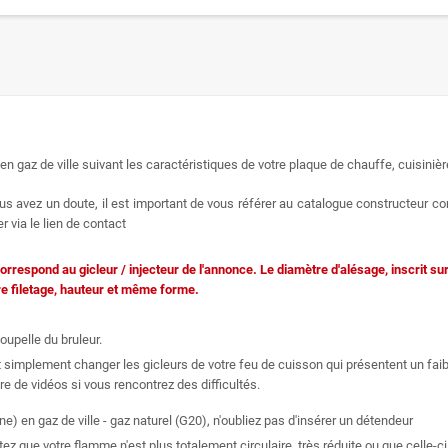
en gaz de ville suivant les caractéristiques de votre plaque de chauffe, cuisinièr
s avez un doute, il est important de vous référer au catalogue constructeur co
 via le lien de contact
orrespond au gicleur / injecteur de l'annonce. Le diamètre d'alésage, inscrit sur
re filetage, hauteur et même forme.
oupelle du bruleur.
 simplement changer les gicleurs de votre feu de cuisson qui présentent un fai
e de vidéos si vous rencontrez des difficultés.
 en gaz de ville - gaz naturel (G20), n'oubliez pas d'insérer un détendeur
que votre flamme n'est plus totalement circulaire, très réduite ou que celle-ci 