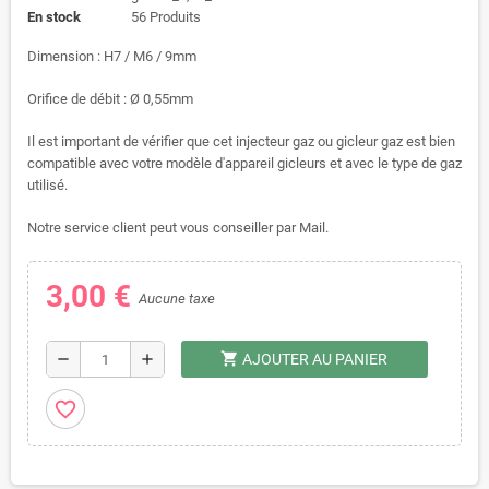
En stock
56 Produits
Dimension : H7 / M6 / 9mm
Orifice de débit : Ø 0,55mm
Il est important de vérifier que cet injecteur gaz ou gicleur gaz est bien
compatible avec votre modèle d'appareil gicleurs et avec le type de gaz
utilisé.
Notre service client peut vous conseiller par Mail.
3,00 €
Aucune taxe
shopping_cart
remove
add
AJOUTER AU PANIER
favorite_border