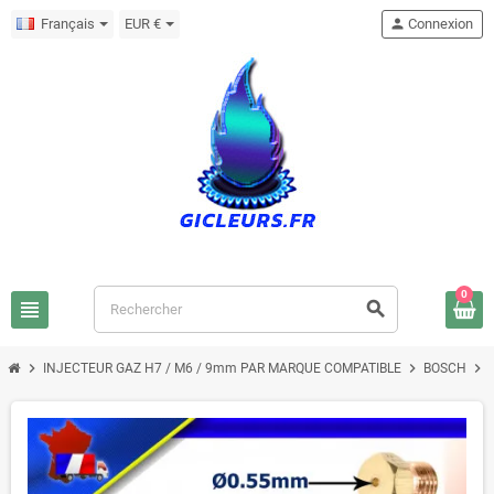
Français
EUR €
person
Connexion
0
view_headline
search
chevron_right
chevron_right
chevron_right
INJECTEUR GAZ H7 / M6 / 9mm PAR MARQUE COMPATIBLE
BOSCH