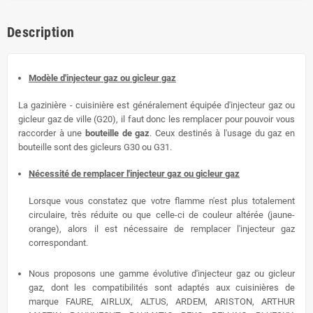
Description
Modèle d'injecteur gaz ou gicleur gaz
La gazinière - cuisinière est généralement équipée
d'injecteur gaz ou
gicleur
gaz de
ville (G20), il faut donc les remplacer
pour
pouvoir vous
raccorder à une
bouteille de gaz
. Ceux destinés à l'usage du
gaz en
bouteille sont des gicleurs G30 ou G31.
Nécessité de remplacer l'injecteur gaz ou gicleur gaz
Lorsque vous constatez que votre flamme n'est plus totalement
circulaire, très réduite ou que celle-ci de couleur altérée (jaune-
orange), alors il est nécessaire de remplacer l'injecteur gaz
correspondant.
Nous proposons une gamme évolutive
d'injecteur gaz ou gicleur
gaz, dont les compatibilités sont adaptés aux cuisinières de
marque FAURE, AIRLUX, ALTUS, ARDEM, ARISTON, ARTHUR