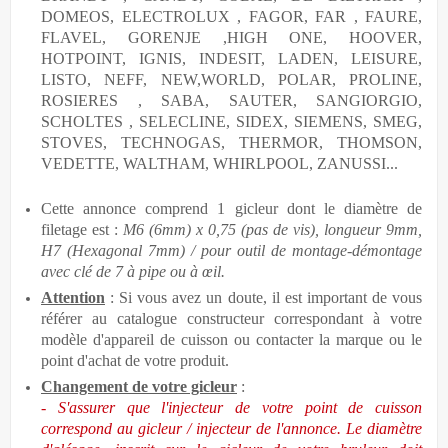
DOMEOS, ELECTROLUX , FAGOR, FAR , FAURE,
FLAVEL, GORENJE ,HIGH ONE, HOOVER,
HOTPOINT, IGNIS, INDESIT, LADEN, LEISURE,
LISTO, NEFF, NEW,WORLD, POLAR, PROLINE,
ROSIERES , SABA, SAUTER, SANGIORGIO,
SCHOLTES , SELECLINE, SIDEX, SIEMENS, SMEG,
STOVES, TECHNOGAS, THERMOR, THOMSON,
VEDETTE, WALTHAM, WHIRLPOOL, ZANUSSI...
Cette annonce comprend 1 gicleur dont le diamètre de
filetage est :
M6 (6mm) x 0,75 (pas de vis), longueur 9mm,
H7 (Hexagonal 7mm) / pour outil de montage-démontage
avec clé de 7 à pipe ou à œil.
Attention
: Si vous avez un doute, il est important de vous
référer au catalogue constructeur correspondant à votre
modèle d'appareil de cuisson ou contacter la marque ou le
point d'achat de votre produit.
Changement de votre gicleur
:
- S'assurer que l'injecteur de votre point de cuisson
correspond au gicleur / injecteur de l'annonce. Le diamètre