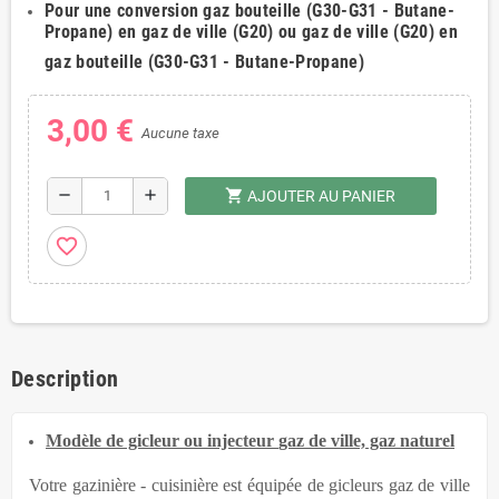
Pour une conversion gaz bouteille (G30-G31 - Butane-
Propane) en gaz de ville (G20) ou
gaz de ville (G20) en
gaz bouteille (G30-G31 - Butane-Propane)
3,00 €
Aucune taxe
shopping_cart
remove
add
AJOUTER AU PANIER
favorite_border
Description
Modèle de gicleur
ou injecteur
gaz de ville, gaz naturel
Votre gazinière - cuisinière est équipée
de gicleurs
gaz de ville