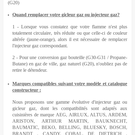
(G20)
Quand remplacer votre gicleur gaz ou injecteur gaz?
1 - Lorsque vous constatez que votre flamme n'est plus
totalement circulaire, très réduite ou que celle-ci de couleur
altérée (jaune-orange), alors il est nécessaire de remplacer
l'injecteur gaz correspondant.
2 - Pour une conversion gaz bouteille (G30-G31 / Propane-
Butane) en gaz de ville, gaz naturel (G20), n'oubliez pas de
retire le détendeur.
Marques compatibles suivant votre modèle et catalogue
constructeur :
Nous proposons une gamme évolutive d'injecteur gaz ou
gicleur gaz, dont les compatibilités sont adaptés aux
cuisinières de marque AEG, AIRLUX, ALTUS, ARDEM,
ARISTON, ARTHUR MARTIN, BAUKNECHT,
BAUMATIC, BEKO, BELLING, BLUESKY, BOSCH,
BRANDT , CANDY, COBAL, DE DIETRICH ,