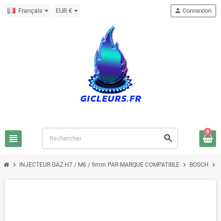
Français
EUR €
person
Connexion
0
view_headline
search
chevron_right
chevron_right
chevron_right
INJECTEUR GAZ H7 / M6 / 9mm PAR MARQUE COMPATIBLE
BOSCH