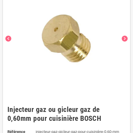
chevron_left
chevron_right
Injecteur gaz ou gicleur gaz de
0,60mm pour cuisinière BOSCH
Référence
injecteur-gaz-gicleur-gaz-pour-cuisinière-0.60-mm