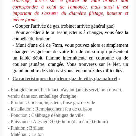
d'alésage, inscrit sur le gicleur de votre bruleur doit
correspondre à celui de l'annonce, mais aussi il est
important de s'assurer du diamètre filetage, hauteur et
même forme.
- Couper l'arrivée de gaz
(robinet arrivée général gaz).
- Pour accéder à le ou les injecteurs à changer, vous ôtez la
coupelle du bruleur.
- Muni d'une clé de 7mm, vous pouvez alors et simplement
changer les gicleurs de votre feu de cuisson qui présentent
un faible débit, flamme intermittente en couronne ou de
couleur jaunâtre, orangée. Vous trouverez sur le Net, un
grand nombre de vidéos si vous rencontrez des difficultés.
Caractéristiques du gicleur gaz de ville, gaz naturel
:
- État gicleur neuf et intact, n'ayant jamais servi, non ouvert,
vendu dans son emballage d'origine
- Produit : Gicleur, injecteur, buse gaz de ville
- Installation : Remplacement feu de cuisson
- Fonction : Calibrage débit gaz de ville
- Puissance : Alésage Ø 0,60mm (diamètre 0.60mm)
- Finition : Brillant
- Matériau : Laiton