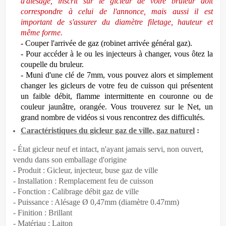
d'alésage, inscrit sur le gicleur de votre bruleur doit
correspondre à celui de l'annonce, mais aussi il est
important de s'assurer du diamètre filetage, hauteur et
même forme.
- Couper l'arrivée de gaz
(robinet arrivée général gaz).
- Pour accéder à le ou les injecteurs à changer, vous ôtez la
coupelle du bruleur.
- Muni d'une clé de 7mm, vous pouvez alors et simplement
changer les gicleurs de votre feu de cuisson qui présentent
un faible débit, flamme intermittente en couronne ou de
couleur jaunâtre, orangée. Vous trouverez sur le Net, un
grand nombre de vidéos si vous rencontrez des difficultés.
Caractéristiques du gicleur gaz de ville, gaz naturel
:
- État gicleur neuf et intact, n'ayant jamais servi, non ouvert,
vendu dans son emballage d'origine
- Produit : Gicleur, injecteur, buse gaz de ville
- Installation : Remplacement feu de cuisson
- Fonction : Calibrage débit gaz de ville
- Puissance : Alésage Ø 0,47mm (diamètre 0.47mm)
- Finition : Brillant
- Matériau : Laiton