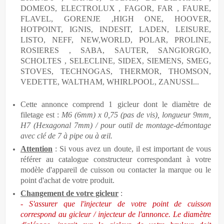
DOMEOS, ELECTROLUX , FAGOR, FAR , FAURE,
FLAVEL, GORENJE ,HIGH ONE, HOOVER,
HOTPOINT, IGNIS, INDESIT, LADEN, LEISURE,
LISTO, NEFF, NEW,WORLD, POLAR, PROLINE,
ROSIERES , SABA, SAUTER, SANGIORGIO,
SCHOLTES , SELECLINE, SIDEX, SIEMENS, SMEG,
STOVES, TECHNOGAS, THERMOR, THOMSON,
VEDETTE, WALTHAM, WHIRLPOOL, ZANUSSI...
Cette annonce comprend 1 gicleur dont le diamètre de
filetage est :
M6 (6mm) x 0,75 (pas de vis), longueur 9mm,
H7 (Hexagonal 7mm) / pour outil de montage-démontage
avec clé de 7 à pipe ou à œil.
Attention
: Si vous avez un doute, il est important de vous
référer au catalogue constructeur correspondant à votre
modèle d'appareil de cuisson ou contacter la marque ou le
point d'achat de votre produit.
Changement de votre gicleur
:
- S'assurer que l'injecteur de votre point de cuisson
correspond au gicleur / injecteur de l'annonce. Le diamètre