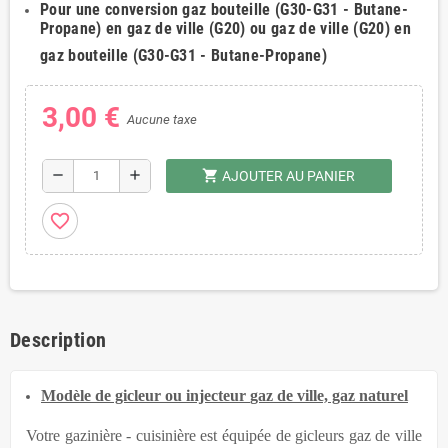
Pour une conversion gaz bouteille (G30-G31 - Butane-
Propane) en gaz de ville (G20) ou
gaz de ville (G20) en
gaz bouteille (G30-G31 - Butane-Propane)
3,00 €
Aucune taxe
shopping_cart
remove
add
AJOUTER AU PANIER
favorite_border
Description
Modèle de gicleur
ou injecteur
gaz de ville, gaz naturel
Votre gazinière - cuisinière est équipée
de gicleurs
gaz de ville