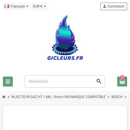
Français
EUR €
person
Connexion
0
view_headline
search
chevron_right
chevron_right
chevron_right
INJECTEUR GAZ H7 / M6 / 9mm PAR MARQUE COMPATIBLE
BOSCH