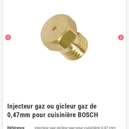
chevron_left
chevron_right
Injecteur gaz ou gicleur gaz de
0,47mm pour cuisinière BOSCH
Référence
injecteur-gaz-gicleur-gaz-pour-cuisinière-0.47-mm