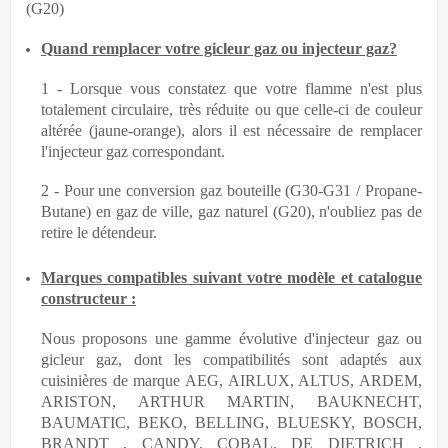
(G20)
Quand remplacer votre gicleur gaz ou injecteur gaz?
1 - Lorsque vous constatez que votre flamme n'est plus
totalement circulaire, très réduite ou que celle-ci de couleur
altérée (jaune-orange), alors il est nécessaire de remplacer
l'injecteur gaz correspondant.
2 - Pour une conversion gaz bouteille (G30-G31 / Propane-
Butane) en gaz de ville, gaz naturel (G20), n'oubliez pas de
retire le détendeur.
Marques compatibles suivant votre modèle et catalogue
constructeur :
Nous proposons une gamme évolutive d'injecteur gaz ou
gicleur gaz, dont les compatibilités sont adaptés aux
cuisinières de marque AEG, AIRLUX, ALTUS, ARDEM,
ARISTON, ARTHUR MARTIN, BAUKNECHT,
BAUMATIC, BEKO, BELLING, BLUESKY, BOSCH,
BRANDT , CANDY, COBAL, DE DIETRICH ,