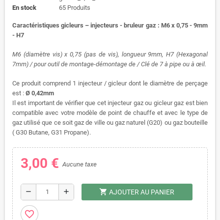
En stock
65 Produits
Caractéristiques gicleurs – injecteurs - bruleur gaz : M6 x 0,75 - 9mm
- H7
M6 (diamètre vis) x 0,75 (pas de vis), longueur 9mm, H7 (Hexagonal
7mm) / pour outil de montage-démontage de / Clé de 7 à pipe ou à œil.
Ce produit comprend 1 injecteur / gicleur dont le diamètre de perçage
est :
Ø 0,42mm
Il est important de vérifier que cet injecteur gaz ou gicleur gaz est bien
compatible avec votre modèle de point de chauffe et avec le type de
gaz utilisé que ce soit gaz de ville ou gaz naturel (G20) ou gaz bouteille
( G30 Butane, G31 Propane).
3,00 €
Aucune taxe
shopping_cart
remove
add
AJOUTER AU PANIER
favorite_border