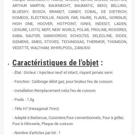
ARTHUR MARTIN, BAUKNECHT, BAUMATIC, BEKO, BELLING,
BLUESKY, BOSCH, BRANDT, CANDY, COBAL, DE DIETRICH,
DOMEOS, ELECTROLUX, FAGOR, FAR, FAURE, FLAVEL, GORENJE,
HIGH ONE, HOOVER, HOTPOINT, IGNIS, INDESIT, LADEN,
LEISURE, LISTO, NEFF, NEW WORLD, POLAR, PROLINE, ROSIERES,
SABA, SAUTER, SANGIORGIO, SCHOLTES, SELECLINE, SIDEX,
SIEMENS, SMEG, STOVES, TECHNOGAS, THERMOR, THOMSON,
VEDETTE, WALTHAM, WHIRLPOOL, ZANUSSI
Caractéristiques de l'objet
:
- État : Gicleur / injecteur neuf et intact, n'ayant jamais servi.
-
Fonction : Calibrage débit gaz, pour bruleur feu de cuisson
- Installation
Remplacement celui feu de cuisson
-
Poids :
1,5g
- Tête H7 (Hexagonal 7mm)
- Adapté à Barbecue, Cuisinière/four conventionnels, Four à griller,
Four à rôtisserie, Plaque de cuisson
- Nombre d'articles par lot : 1