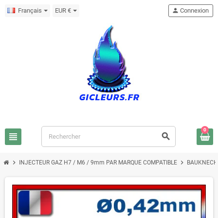
Français
EUR €
person
Connexion
0
view_headline
search
chevron_right
chevron_right
INJECTEUR GAZ H7 / M6 / 9mm PAR MARQUE COMPATIBLE
BAUKNECH