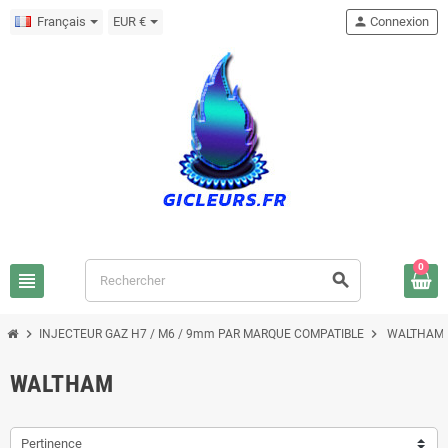
Français
EUR €
person
Connexion
0
view_headline
search
chevron_right
chevron_right
INJECTEUR GAZ H7 / M6 / 9mm PAR MARQUE COMPATIBLE
WALTHAM
WALTHAM
Pertinence