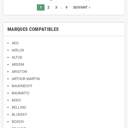
…
1
2
3
9
navigate_next
SUIVANT
MARQUES COMPATIBLES
AEG
AIRLUX
ALTUS
ARDEM
ARISTON
ARTHUR MARTIN
BAUKNECHT
BAUMATIC
BEKO
BELLING
BLUESKY
BOSCH