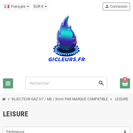
Français
EUR €
person
Connexion
0
view_headline
search
chevron_right
chevron_right
INJECTEUR GAZ H7 / M6 / 9mm PAR MARQUE COMPATIBLE
LEISURE
LEISURE
Pertinence