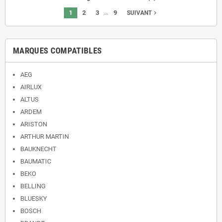
…
1
2
3
9
navigate_next
SUIVANT
MARQUES COMPATIBLES
AEG
AIRLUX
ALTUS
ARDEM
ARISTON
ARTHUR MARTIN
BAUKNECHT
BAUMATIC
BEKO
BELLING
BLUESKY
BOSCH