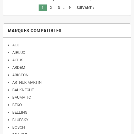
…
1
2
3
9
navigate_next
SUIVANT
MARQUES COMPATIBLES
AEG
AIRLUX
ALTUS
ARDEM
ARISTON
ARTHUR MARTIN
BAUKNECHT
BAUMATIC
BEKO
BELLING
BLUESKY
BOSCH