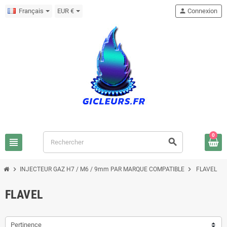
Français
EUR €
person
Connexion
0
view_headline
search
chevron_right
chevron_right
INJECTEUR GAZ H7 / M6 / 9mm PAR MARQUE COMPATIBLE
FLAVEL
FLAVEL
Pertinence