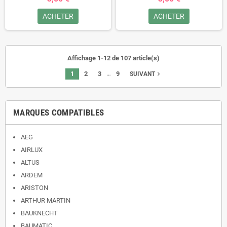
ACHETER
ACHETER
Affichage 1-12 de 107 article(s)
…
1
2
3
9
navigate_next
SUIVANT
MARQUES COMPATIBLES
AEG
AIRLUX
ALTUS
ARDEM
ARISTON
ARTHUR MARTIN
BAUKNECHT
BAUMATIC