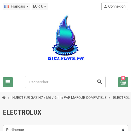
Français
EUR €
person
Connexion
0
view_headline
search
chevron_right
chevron_right
INJECTEUR GAZ H7 / M6 / 9mm PAR MARQUE COMPATIBLE
ELECTROL
ELECTROLUX
Pertinence