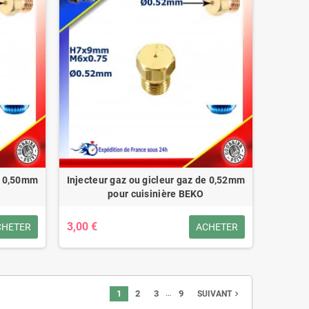
de 0,50mm
Injecteur gaz ou gicleur gaz de 0,52mm
pour cuisinière BEKO
3,00 €
CHETER
ACHETER
…
1
2
3
9
navigate_next
SUIVANT