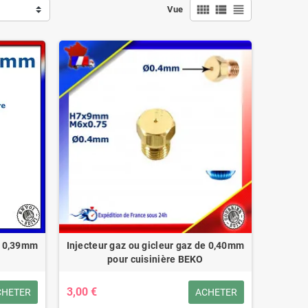
view_comfy
view_list
view_headline
Vue
de 0,39mm
Injecteur gaz ou gicleur gaz de 0,40mm
pour cuisinière BEKO
3,00 €
CHETER
ACHETER