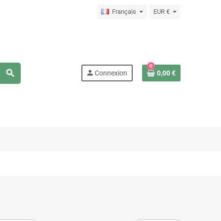
Français
EUR €
0
search
person
Connexion
0,00 €