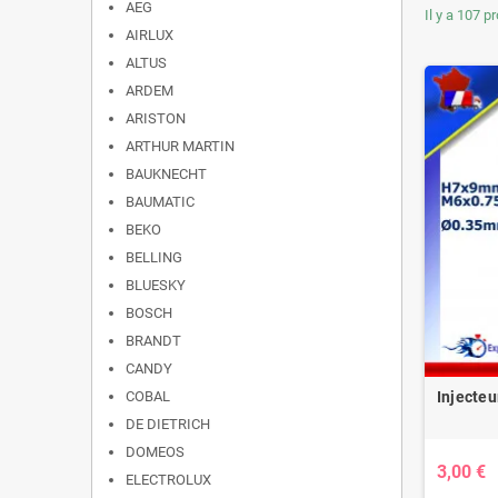
AEG
Il y a 107 p
AIRLUX
ALTUS
ARDEM
ARISTON
ARTHUR MARTIN
BAUKNECHT
BAUMATIC
BEKO
BELLING
BLUESKY
BOSCH
BRANDT
CANDY
Injecteu
COBAL
DE DIETRICH
DOMEOS
3,00 €
ELECTROLUX