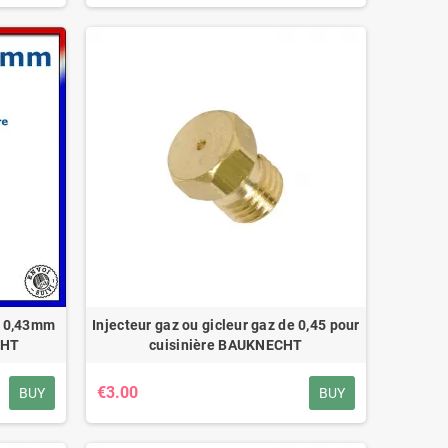
de 0,43mm
Injecteur gaz ou gicleur gaz de 0,45 pour
CHT
cuisinière BAUKNECHT
€3.00
BUY
BUY