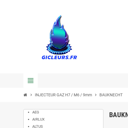
view_headline
chevron_right
INJECTEUR GAZ H7 / M6 / 9mm
chevron_right
BAUKNECHT
AEG
BAUK
AIRLUX
ALTUS