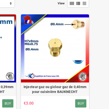
view_comfy
view_list
view_headline
View
de 0,39mm
Injecteur gaz ou gicleur gaz de 0,40mm
CHT
pour cuisinière BAUKNECHT
€3.00
BUY
BUY