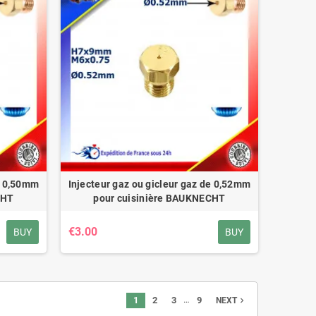
de 0,50mm
Injecteur gaz ou gicleur gaz de 0,52mm
CHT
pour cuisinière BAUKNECHT
€3.00
BUY
BUY
…
1
2
3
9
navigate_next
NEXT