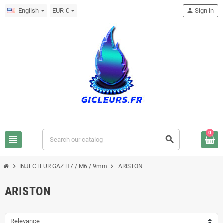
English
EUR €
person
Sign in
0
view_headline
search
chevron_right
chevron_right
INJECTEUR GAZ H7 / M6 / 9mm
ARISTON
ARISTON
Relevance