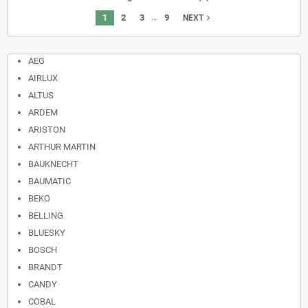
…
1
2
3
9
navigate_next
NEXT
AEG
AIRLUX
ALTUS
ARDEM
ARISTON
ARTHUR MARTIN
BAUKNECHT
BAUMATIC
BEKO
BELLING
BLUESKY
BOSCH
BRANDT
CANDY
COBAL